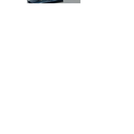
WIR! Wandel durch
Innovation in der Region
Mehr lesen ↓
Das WIR!-Bündnis leistet einen Beitrag zur
regionalen Wertschöpfung und
Beschäftigung durch Entwicklung der
Zukunftsfelder Medizin-, Informations- und
Kommunikationstechnik zum Abbau des
Fachkräfte- und ÄrztInnenmangels durch