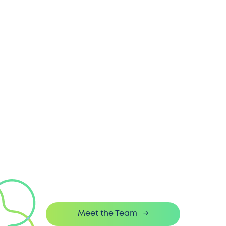
wecare@edu
Vernetzt.
Versorgt.
Meet the Team
→