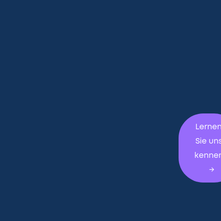
Lerne
Sie un
kenne
→