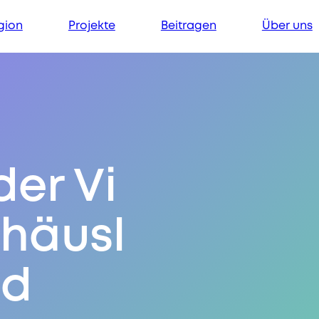
gion
Projekte
Beitragen
Über uns
der Vi
 häusl
ld