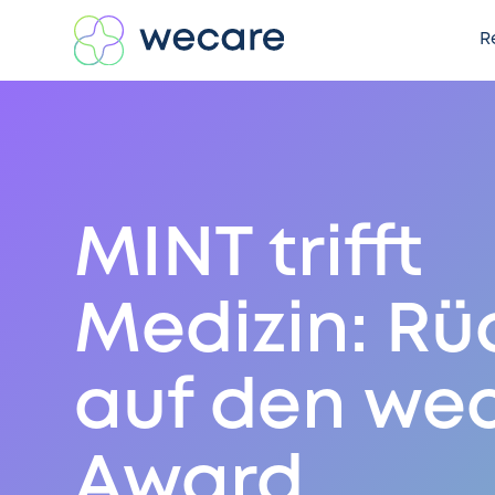
R
MINT trifft
Medizin: Rü
auf den we
Award