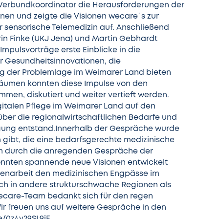
r Verbundkoordinator die Herausforderungen der
nen und zeigte die Visionen wecare´s zur
r sensorische Telemedizin auf. Anschließend
thrin Finke (UKJ Jena) und Martin Gebhardt
Impulsvorträge erste Einblicke in die
r Gesundheitsinnovationen, die
ng der Problemlage im Weimarer Land bieten
räumen konnten diese Impulse von den
en, diskutiert und weiter vertieft werden.
gitalen Pflege im Weimarer Land auf den
 über die regionalwirtschaftlichen Bedarfe und
rgung entstand.Innerhalb der Gespräche wurde
n gibt, die eine bedarfsgerechte medizinische
h durch die anregenden Gespräche der
konnten spannende neue Visionen entwickelt
menarbeit den medizinischen Engpässe im
h in andere strukturschwache Regionen als
wecare-Team bedankt sich für den regen
ir freuen uns auf weitere Gespräche in den