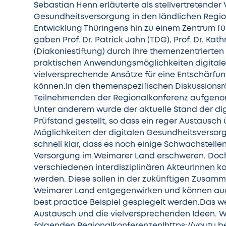
Sebastian Henn erläuterte als stellvertretende
Gesundheitsversorgung in den ländlichen Regio
Entwicklung Thüringens hin zu einem Zentrum fü
gaben Prof. Dr. Patrick Jahn (TDG), Prof. Dr. Ka
(Diakoniestiftung) durch ihre themenzentrierten 
praktischen Anwendungsmöglichkeiten digitale
vielversprechende Ansätze für eine Entschärfu
können.In den themenspezifischen Diskussions
Teilnehmenden der Regionalkonferenz aufgenomm
Unter anderem wurde der aktuelle Stand der di
Prüfstand gestellt, so dass ein reger Austausch
Möglichkeiten der digitalen Gesundheitsverso
schnell klar, dass es noch einige Schwachstelle
Versorgung im Weimarer Land erschweren. Doc
verschiedenen interdisziplinären AkteurInnen 
werden. Diese sollen in der zukünftigen Zusam
Weimarer Land entgegenwirken und können auc
best practice Beispiel gespiegelt werden.Das 
Austausch und die vielversprechenden Ideen. W