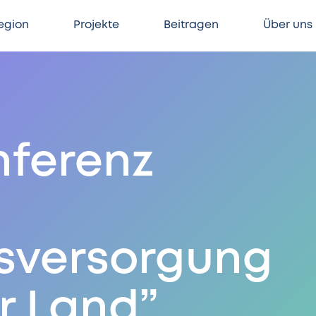
egion
Projekte
Beitragen
Über uns
nferenz
sversorgung
r Land”