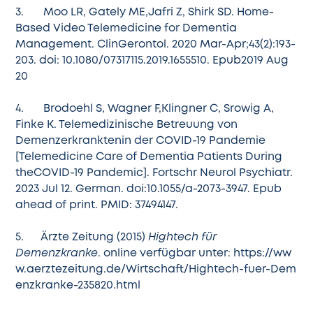
3. Moo LR, Gately ME,Jafri Z, Shirk SD. Home-
Based Video Telemedicine for Dementia
Management. ClinGerontol. 2020 Mar-Apr;43(2):193-
203. doi: 10.1080/07317115.2019.1655510. Epub2019 Aug
20
4. Brodoehl S, Wagner F,Klingner C, Srowig A,
Finke K. Telemedizinische Betreuung von
Demenzerkranktenin der COVID-19 Pandemie
[Telemedicine Care of Dementia Patients During
theCOVID-19 Pandemic]. Fortschr Neurol Psychiatr.
2023 Jul 12. German. doi:10.1055/a-2073-3947. Epub
ahead of print. PMID: 37494147.
5. Ärzte Zeitung (2015)
Hightech für
Demenzkranke
. online verfügbar unter:
https://ww
w.aerztezeitung.de/Wirtschaft/Hightech-fuer-Dem
enzkranke-235820.html